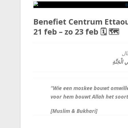
Benefiet Centrum Ettaou
21 feb – zo 23 feb 🗓 🗺
قال
“Wie een moskee bouwt omwille
voor hem bouwt Allah het soortg
[Muslim & Bukhari]