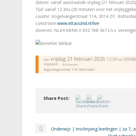
Datum:
vanaf aanstaande vrijdag (21 februari 2020
Tijd:
vanaf 12.30u (30 minuten voor het vrijdaggeb
Locatie:
Kogelvangerstraat 114, 3014 ZP, Rotterd
Livestream:
www.ettaouhid.nl
/live
Doneren:
NL64 ABNA 0 832 768 367 t.n.v. Verenigin
vrijdag 21 februari 2020
zonda
12:30
,
van
tot
Gepland
Activiteiten
Kogelvangerstraat 114, Rotterdam
Share Post:
Onderwijs | Inschrijving leerlingen | za 7, 
Start schoolja