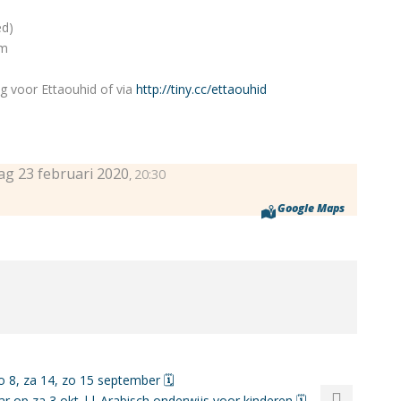
)
ed)
am
g voor Ettaouhid of via
http://tiny.cc/ettaouhid
g 23 februari 2020
20:30
,
Google Maps
zo 8, za 14, zo 15 september 🗓
ar op za 3 okt || Arabisch onderwijs voor kinderen 🗓