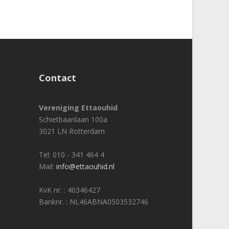
Contact
Vereniging Ettaouhid
Schietbaanlaan 100a
3021 LN Rotterdam
Tel: 010 - 341 464 4
Mail:
info@ettaouhid.nl
KvK nr. : 40346427
Banknr. : NL46ABNA0503532746