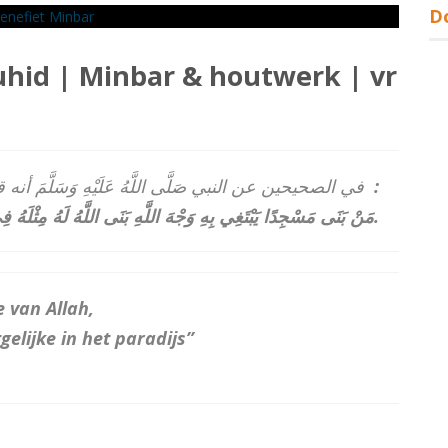
D
hid | Minbar & houtwerk | vr
في الصحيحين عن النبي صَلَّى اللَّهُ عَلَيْهِ وَسَلَّمَ أنه 
:
مَنْ بَنَى مَسْجِدًا يَبْتَغِي بِهِ وَجْهَ اللَّهِ بَنَى اللَّهُ لَهُ مِثْلَهُ فِي الْجَنَّةِ.
 van Allah,
elijke in het paradijs”