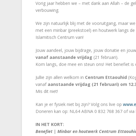
Vorig jaar hebben we – met dank aan Allah – de g
verbouwing.
We zijn natuurlijk blij met de vooruitgang, maar w
met een minbar (preekstoel) en houtwerk langs 
Islamitisch Centrum van!
Jouw aandeel, jouw bijdrage, jouw donatie en jouw
vanaf aanstaande vrijdag
(21 februari).
Kom langs, doe mee en steun ons! Het benefiet is o
Jullie zijn allen welkom in
Centrum Ettaouhid
(Kog
vanaf
aanstaande vrijdag (21 februari) om 12.
Mis dit niet!
Kan je er fysiek niet bij zijn? Volg ons live op
www.et
Doneren kan op: NL64 ABNA 0 832 768 367 of via
IN HET KORT:
Benefiet | Minbar en houtwerk Centrum Ettaouhi