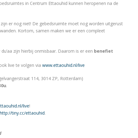
ebedsruimtes in Centrum Ettaouhid kunnen heropenen na de
e zijn er nog niet! De gebedsruimte moet nog worden uitgerust
de wanden. Kortom, samen maken we er een compleet
 du’aa zijn hierbij onmisbaar. Daarom is er een
benefiet
ok live te volgen via
www.ettaouhid.nl
/live
elvangerstraat 114, 3014 ZP, Rotterdam)
30u
.
taouhid.nl
/live
!
http://tiny.cc/ettaouhid
.
d