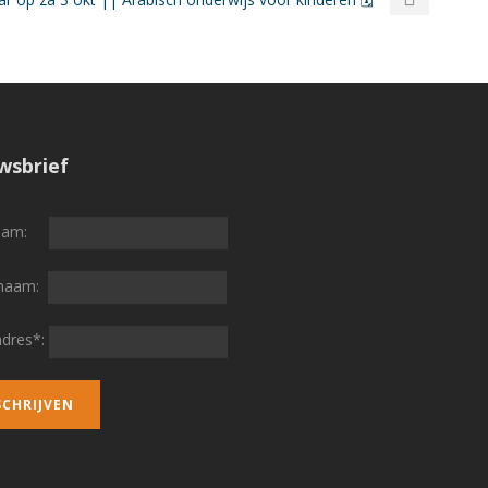
wsbrief
naam:
rnaam:
adres*: