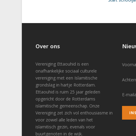
Over ons
Nieu
Vereniging Ettaouhid is een
Voor
onafhankelijke sociaal culturele
vereniging met een Islamitische
Achte
grondslag in hartje Rotterdam.
Ettaouhid is ruim 25 jaar geleden
E-mail
opgericht door de Rotterdams
islamitische gemeenschap. Onze
Vereniging zet zich vol enthousiasme in
voor zowel alle leden van het
islamitisch gezin, evenals voor
buurtgenoten in de wijk.