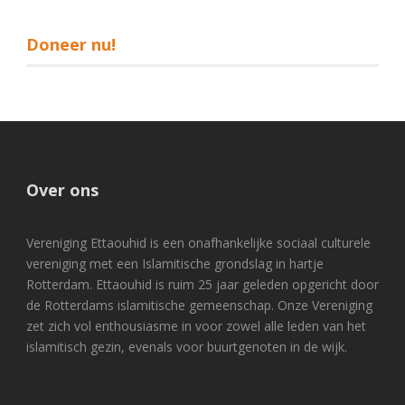
Doneer nu!
Over ons
Vereniging Ettaouhid is een onafhankelijke sociaal culturele
vereniging met een Islamitische grondslag in hartje
Rotterdam. Ettaouhid is ruim 25 jaar geleden opgericht door
de Rotterdams islamitische gemeenschap. Onze Vereniging
zet zich vol enthousiasme in voor zowel alle leden van het
islamitisch gezin, evenals voor buurtgenoten in de wijk.