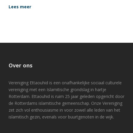
Lees meer
Over ons
Vereniging Ettaouhid is een onafhankelijke sociaal culturele
vereniging met een Islamitische grondslag in hartje
Rotterdam. Ettaouhid is ruim 25 jaar geleden opgericht door
de Rotterdams islamitische gemeenschap. Onze Vereniging
zet zich vol enthousiasme in voor zowel alle leden van het
islamitisch gezin, evenals voor buurtgenoten in de wijk.