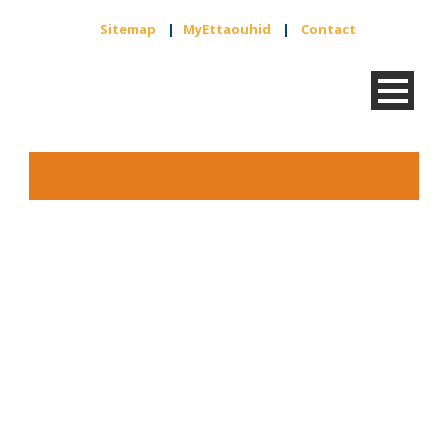
Sitemap
|
MyEttaouhid
|
Contact
Category
Lezingen