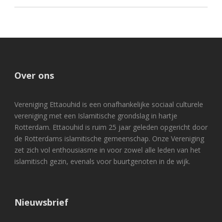
Over ons
Vereniging Ettaouhid is een onafhankelijke sociaal culturele
vereniging met een Islamitische grondslag in hartje
Rotterdam. Ettaouhid is ruim 25 jaar geleden opgericht door
de Rotterdams islamitische gemeenschap. Onze Vereniging
zet zich vol enthousiasme in voor zowel alle leden van het
islamitisch gezin, evenals voor buurtgenoten in de wijk.
Nieuwsbrief