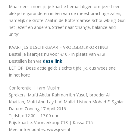
Maar eerst moet jij je kaartje bemachtigen om jezelf een
plekje te garanderen in één van de meest prachtige zalen,
namelijk de Grote Zaal in de Rotterdamse Schouwburg! Gun
het jezelf en anderen. Streef naar ‘change, balance and
unity’..
KAARTJES BESCHIKBAAR – VROEGBOEKKORTING!
Bestel je kaartjes nu voor €10,- in plaats van €13!
Bestellen kan via
deze link
LET OP: Deze actie geldt slechts tijdelijk, dus wees snel!
In het kort:
Conferentie | I am Muslim
Sprekers: Mufti Abdur Rahman ibn Yusuf, broeder Al
Khattab, Mufti Abu Layth Al Maliki, Ustadh Mohad El Sghiar
Datum: Zondag 17 April 2016
Tijdstip: 12.00 – 17.00 uur
Prijs kaartje: Voorverkoop €13 | Kassa €15
Meer info/updates: www.jcve.nl