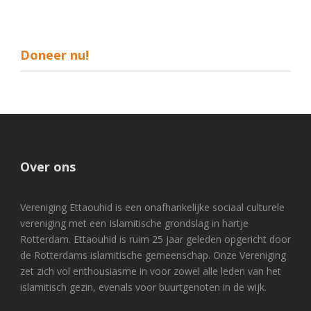
Doneer nu!
Over ons
Vereniging Ettaouhid is een onafhankelijke sociaal culturele
vereniging met een Islamitische grondslag in hartje
Rotterdam. Ettaouhid is ruim 25 jaar geleden opgericht door
de Rotterdams islamitische gemeenschap. Onze Vereniging
zet zich vol enthousiasme in voor zowel alle leden van het
islamitisch gezin, evenals voor buurtgenoten in de wijk.