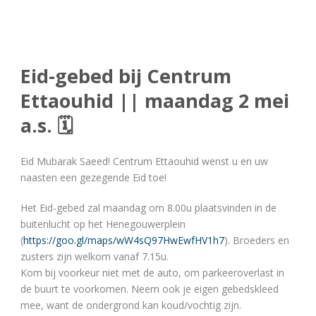
Eid-gebed bij Centrum
Ettaouhid || maandag 2 mei
a.s. 🗓
Eid Mubarak Saeed! Centrum Ettaouhid wenst u en uw
naasten een gezegende Eid toe!
Het Eid-gebed zal maandag om 8.00u plaatsvinden in de
buitenlucht op het Henegouwerplein
(
https://goo.gl/maps/wW4sQ97HwEwfHV1h7
). Broeders en
zusters zijn welkom vanaf 7.15u.
Kom bij voorkeur niet met de auto, om parkeeroverlast in
de buurt te voorkomen. Neem ook je eigen gebedskleed
mee, want de ondergrond kan koud/vochtig zijn.