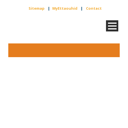
Sitemap
|
MyEttaouhid
|
Contact
Huiswerk G7