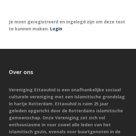
Je moet geregistreerd en ingelogd zijn om deze test
te kunnen maken.
Login
Over ons
Vereniging Ettaouhid is een onafhankelijke sociaal
culturele vereniging met een Islamitische grondslag
in hartje Rotterdam. Ettaouhid is ruim 25 jaar
geleden opgericht door de Rotterdams islamitische
gemeenschap. Onze Vereniging zet zich vol
enthousiasme in voor zowel alle leden van het
islamitisch gezin, evenals voor buurtgenoten in de