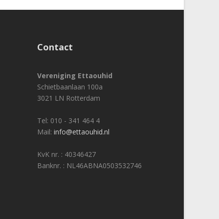
Contact
Vereniging Ettaouhid
Schietbaanlaan 100a
3021 LN Rotterdam
Tel: 010 - 341 464 4
Mail:
info@ettaouhid.nl
KvK nr. : 40346427
Banknr. : NL46ABNA0503532746