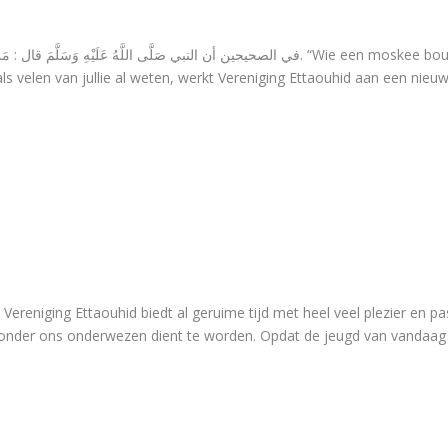
في الصحيحين أن النبي صَلَّى اللَّهُ عَل. “Wie een moskee bouwt omwille van Allah, voor hem bouwt Allah het
als velen van jullie al weten, werkt Vereniging Ettaouhid aan een nie
reniging Ettaouhid biedt al geruime tijd met heel veel plezier en pa
en onder ons onderwezen dient te worden. Opdat de jeugd van vandaag