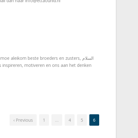
ail dan naar info@ettaouhid.nl
ikom beste broeders en zusters, السلام
‹ Previous
1
…
4
5
6