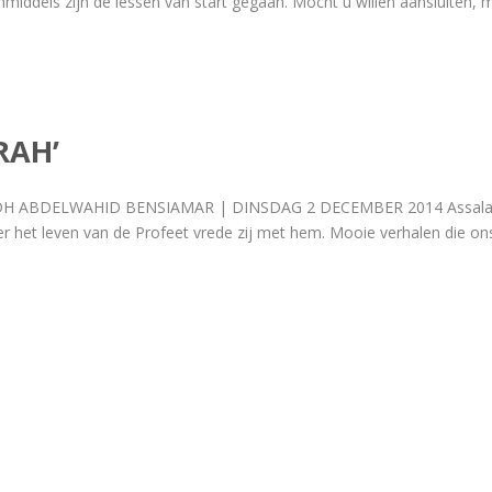
middels zijn de lessen van start gegaan. Mocht u willen aansluiten, m
RAH’
H ABDELWAHID BENSIAMAR | DINSDAG 2 DECEMBER 2014 Assalamoe ale