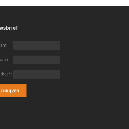
wsbrief
naam:
rnaam:
adres*: