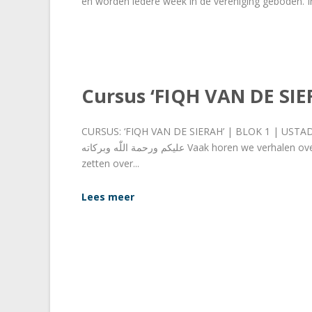
en worden iedere week in de vereniging geboden. In
Cursus ‘FIQH VAN DE SIE
CURSUS: ‘FIQH VAN DE SIERAH’ | BLOK 1 | USTAD
عليكم ورحمة اللّٰه وبركاته Vaak horen we verhalen over het leven van de Profeet vrede zij met hem. Mooie verhalen die ons inspireren, motiveren en ons aan het denken
zetten over...
Lees meer