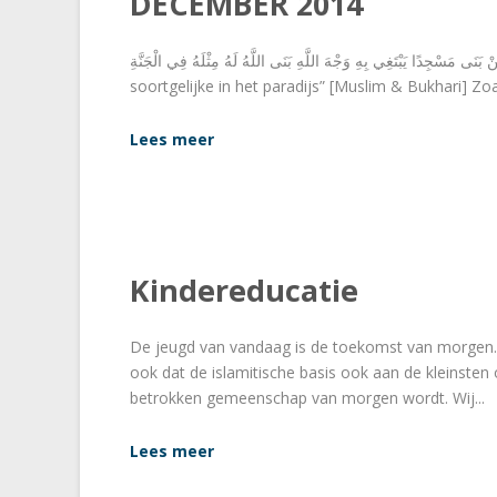
DECEMBER 2014
َيْهِ وَسَلَّمَ قال : مَنْ بَنَى مَسْجِدًا يَبْتَغِي بِهِ وَجْهَ اللَّهِ بَنَى اللَّهُ لَهُ مِثْلَهُ فِي الْجَنَّةِ
soortgelijke in het paradijs” [Muslim & Bukhari] Zo
Lees meer
Kindereducatie
De jeugd van vandaag is de toekomst van morgen. Ve
ook dat de islamitische basis ook aan de kleinst
betrokken gemeenschap van morgen wordt. Wij...
Lees meer