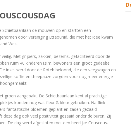
D
COUSCOUSDAG
e Schietbaanlaan de mouwen op en startten een
s genomen door Vereniging Ettaouhid, die met het idee kwam
land West.
veilig. Met grijpers, zakken, bezems, gefaciliteerd door de
bben ruim 40 kinderen i.s.m. bewoners een groot gedeelte
 De inzet werd door de Roteb beloond, die een veegwagen en
gezellige koffie en theepauze zorgden voor nog meer energie
schoongemaakt.
t groen aangepakt. De Schietbaanlaan kent al prachtige
ekjes konden nog wat fleur & kleur gebruiken. Na flink
gers fantastische bloemen geplant en zaden gezaaid
 deze dag ook veel positiviteit gezaaid onder de buren. Zij
men. De dag werd afgesloten met een heerlijke Couscous-