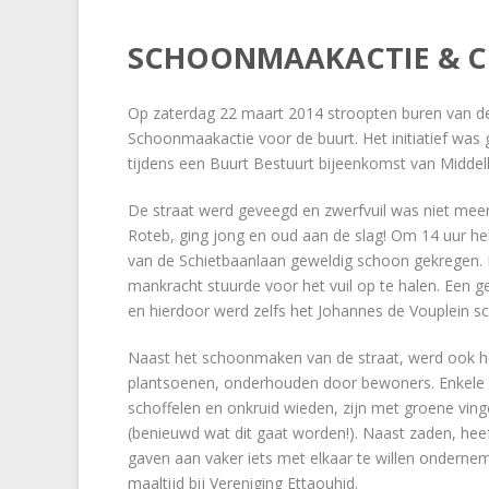
SCHOONMAAKACTIE & 
Op zaterdag 22 maart 2014 stroopten buren van d
Schoonmaakactie voor de buurt. Het initiatief wa
tijdens een Buurt Bestuurt bijeenkomst van Middel
De straat werd geveegd en zwerfvuil was niet meer 
Roteb, ging jong en oud aan de slag! Om 14 uur he
van de Schietbaanlaan geweldig schoon gekregen.
mankracht stuurde voor het vuil op te halen. Een 
en hierdoor werd zelfs het Johannes de Vouplein 
Naast het schoonmaken van de straat, werd ook he
plantsoenen, onderhouden door bewoners. Enkele pl
schoffelen en onkruid wieden, zijn met groene vin
(benieuwd wat dit gaat worden!). Naast zaden, heeft
gaven aan vaker iets met elkaar te willen onderne
maaltijd bij Vereniging Ettaouhid.