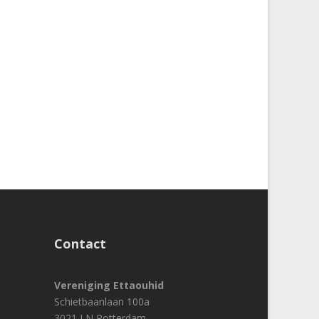
Contact
Vereniging Ettaouhid
Schietbaanlaan 100a
3021 LN Rotterdam