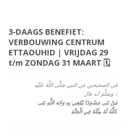
3-DAAGS BENEFIET:
VERBOUWING CENTRUM
ETTAOUHID | VRIJDAG 29
t/m ZONDAG 31 MAART 🗓
في الصحيحين عن النبي صَلَّى اللَّهُ عَلَيْهِ
وَسَلَّمَ أنه قال
:
مَنْ بَنَى مَسْجِدًا يَبْتَغِي بِهِ وَجْهَ اللَّهِ بَنَى
اللَّهُ لَهُ مِثْلَهُ فِي الْجَنَّةِ.