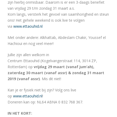
zijn hierbij onmisbaar. Daarom is er een 3-daags benefiet
van vrijdag 29 t/m zondag 31 maart a.s.
Kom langs, versterk het gevoel van saamhorigheid en steun
ons! Het gehele weekend is ook live te volgen
via
www.ettaouhid.nl
Met onder andere: Alkhattab, Abdeslam Chakir, Youssef el
Hachioui en nog veel meer!
Jullie zijn allen welkom in
Centrum Ettaouhid (Kogelvangerstraat 114, 3014 ZP,
Rotterdam) op
vrijdag 29 maart (vanaf jum’ah),
zaterdag 30 maart (vanaf assr) & zondag 31 maart
2019 (vanaf assr)
. Mis dit niet!
Kan je er fysiek niet bij zijn? Volg ons live
op
www.ettaouhid.nl
!
Doneren kan op: NL64 ABNA 0 832 768 367.
IN HET KORT: