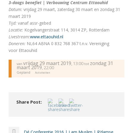
3-daags benefiet | Verbouwing Centrum Ettaouhid
Datum:
vrijdag 29 maart, zaterdag 30 maart en zondag 31
maart 2019
Tijd:
vanaf assr-gebed
Locatie:
Kogelvangerstraat 114, 3014 ZP, Rotterdam
Livestream:
www.ettaouhid.nl
Doneren:
NL64 ABNA 0 832 768 367 t.n.v. Vereniging
voor Ettaouhid
vrijdag 29 maart 2019
zondag 31
13:00
,
van
tot
maart 2019
22:00
,
Gepland
Activiteiten
Share Post:
Dé Conferentie 2016 | I am Muslim | R’damse