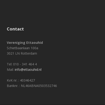
Contact
Vereniging Ettaouhid
Schietbaanlaan 100a
3021 LN Rotterdam
Tel: 010 - 341 464 4
Mail:
info@ettaouhid.nl
KvK nr. : 40346427
Banknr. : NL46ABNA0503532746