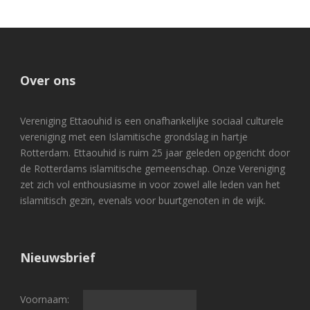
Over ons
Vereniging Ettaouhid is een onafhankelijke sociaal culturele
vereniging met een Islamitische grondslag in hartje
Rotterdam. Ettaouhid is ruim 25 jaar geleden opgericht door
de Rotterdams islamitische gemeenschap. Onze Vereniging
zet zich vol enthousiasme in voor zowel alle leden van het
islamitisch gezin, evenals voor buurtgenoten in de wijk.
Nieuwsbrief
Voornaam: