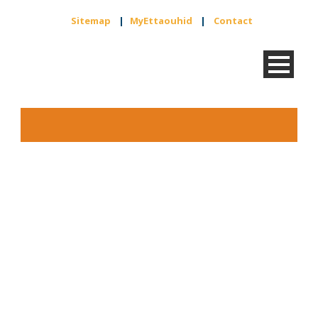
Sitemap
|
MyEttaouhid
|
Contact
MailPoet-pagina