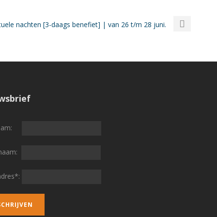
ituele nachten [3-daags benefiet] | van 26 t/m 28 juni.
wsbrief
naam:
rnaam:
adres*: