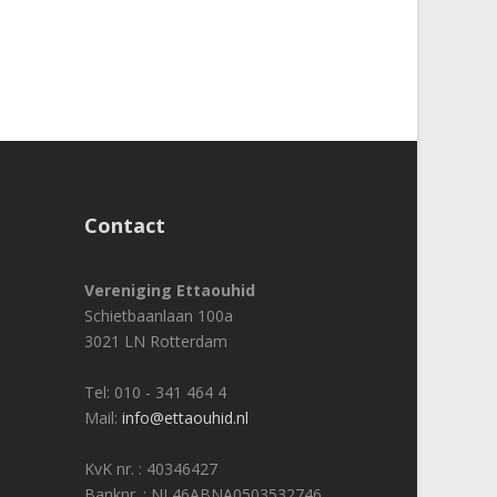
Contact
Vereniging Ettaouhid
Schietbaanlaan 100a
3021 LN Rotterdam
Tel: 010 - 341 464 4
Mail:
info@ettaouhid.nl
KvK nr. : 40346427
Banknr. : NL46ABNA0503532746