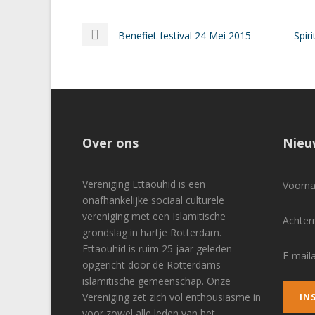
Benefiet festival 24 Mei 2015
Spir
Over ons
Nieu
Vereniging Ettaouhid is een
Voor
onafhankelijke sociaal culturele
vereniging met een Islamitische
Achte
grondslag in hartje Rotterdam.
Ettaouhid is ruim 25 jaar geleden
E-mail
opgericht door de Rotterdams
islamitische gemeenschap. Onze
Vereniging zet zich vol enthousiasme in
voor zowel alle leden van het