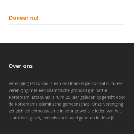
Doneer nu!
Over ons
Vereniging Ettaouhid is een onafhankelijke sociaal culturele
vereniging met een Islamitische grondslag in hartje
Rotterdam. Ettaouhid is ruim 25 jaar geleden opgericht door
de Rotterdams islamitische gemeenschap. Onze Vereniging
zet zich vol enthousiasme in voor zowel alle leden van het
islamitisch gezin, evenals voor buurtgenoten in de wijk.