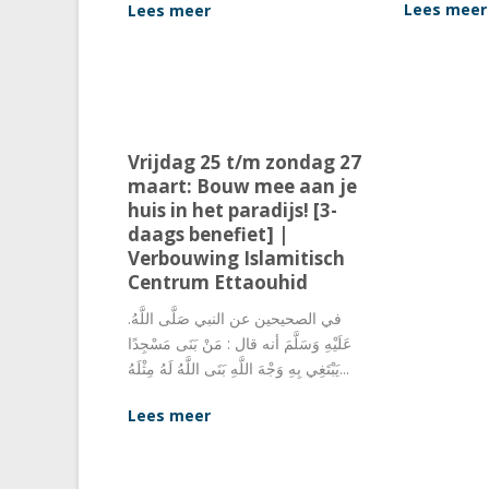
Lees meer
Lees meer
Vrijdag 25 t/m zondag 27
maart: Bouw mee aan je
huis in het paradijs! [3-
daags benefiet] |
Verbouwing Islamitisch
Centrum Ettaouhid
.في الصحيحين عن النبي صَلَّى اللَّهُ
عَلَيْهِ وَسَلَّمَ أنه قال : مَنْ بَنَى مَسْجِدًا
يَبْتَغِي بِهِ وَجْهَ اللَّهِ بَنَى اللَّهُ لَهُ مِثْلَهُ...
Lees meer