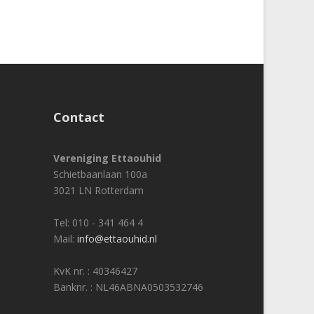
Contact
Vereniging Ettaouhid
Schietbaanlaan 100a
3021 LN Rotterdam
Tel: 010 - 341 464 4
Mail:
info@ettaouhid.nl
KvK nr. : 40346427
Banknr. : NL46ABNA0503532746