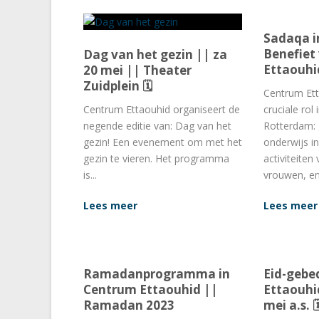
Sadaqa 
Benefiet
Dag van het gezin || za
Ettaouhi
20 mei || Theater
Zuidplein 🗓
Centrum Ett
Centrum Ettaouhid organiseert de
cruciale rol 
negende editie van: Dag van het
Rotterdam:
gezin! Een evenement om met het
onderwijs i
gezin te vieren. Het programma
activiteiten
is...
vrouwen, enz
Lees meer
Lees meer
Ramadanprogramma in
Eid-gebe
Centrum Ettaouhid ||
Ettaouhi
Ramadan 2023
mei a.s. 