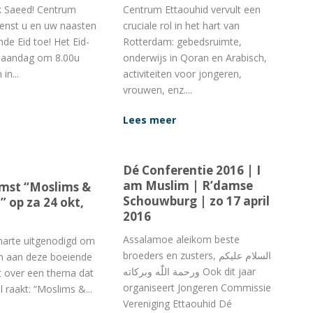
k Saeed! Centrum
Centrum Ettaouhid vervult een
enst u en uw naasten
cruciale rol in het hart van
de Eid toe! Het Eid-
Rotterdam: gebedsruimte,
maandag om 8.00u
onderwijs in Qoran en Arabisch,
in...
activiteiten voor jongeren,
vrouwen, enz....
Lees meer
Dé Conferentie 2016 | I
am Muslim | R’damse
mst “Moslims &
Schouwburg | zo 17 april
 op za 24 okt,
2016
Assalamoe aleikom beste
harte uitgenodigd om
broeders en zusters, السلام عليكم
n aan deze boeiende
ورحمة اللّٰه وبركاته Ook dit jaar
t over een thema dat
organiseert Jongeren Commissie
 raakt: “Moslims &...
Vereniging Ettaouhid Dé