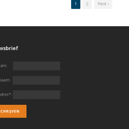
1
2
Next ›
wsbrief
naam:
rnaam:
adres*: