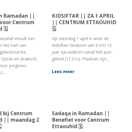
in Ramadan ||
KIDSIFTAR || ZA 1 APRIL
 voor Centrum
|| CENTRUM ETTAOUHID
d 🗓
🗓
aouhid vervult een
Op zaterdag 1 april is weer de
in het hart van
Kidsiftar! Kinderen van 6 t/m 12
 gebedsruimte,
jaar zijn welkom vanaf het assr-
n Qoran en Arabisch,
gebed (17.21u). Plaatsen zijn...
 voor jongeren,
Lees meer
....
d bij Centrum
Sadaqa in Ramadan ||
d || maandag 2
Benefiet voor Centrum

Ettaouhid 🗓