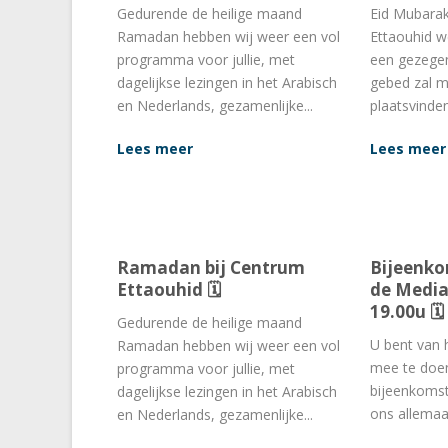
Gedurende de heilige maand
Eid Mubara
Ramadan hebben wij weer een vol
Ettaouhid w
programma voor jullie, met
een gezegen
dagelijkse lezingen in het Arabisch
gebed zal 
en Nederlands, gezamenlijke...
plaatsvinden 
Lees meer
Lees meer
Ramadan bij Centrum
Bijeenko
Ettaouhid 🗓
de Media”
19.00u 🗓
Gedurende de heilige maand
U bent van 
Ramadan hebben wij weer een vol
mee te doe
programma voor jullie, met
bijeenkoms
dagelijkse lezingen in het Arabisch
ons allemaal
en Nederlands, gezamenlijke...