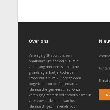
Over ons
Nieu
Vereniging Ettaouhid is een
Voor
onafhankelijke sociaal culturele
vereniging met een Islamitische
Achte
grondslag in hartje Rotterdam.
Ettaouhid is ruim 25 jaar geleden
E-mail
opgericht door de Rotterdams
islamitische gemeenschap. Onze
Vereniging zet zich vol enthousiasme in
voor zowel alle leden van het
islamitisch gezin, evenals voor