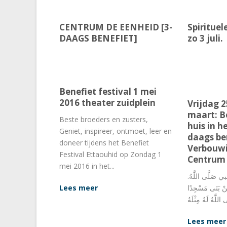
CENTRUM DE EENHEID [3-
Spirituel
DAAGS BENEFIET]
zo 3 juli.
Benefiet festival 1 mei
2016 theater zuidplein
Vrijdag 
maart: B
Beste broeders en zusters,
huis in he
Geniet, inspireer, ontmoet, leer en
daags be
doneer tijdens het Benefiet
Verbouwi
Festival Ettaouhid op Zondag 1
Centrum 
mei 2016 in het...
.في الصحيحين عن النبي صَلَّى اللَّهُ
Lees meer
نْ بَنَى مَسْجِدًا
Lees meer