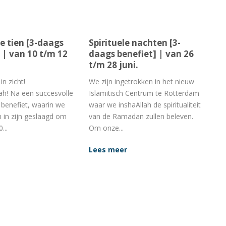
e tien [3-daags
Spirituele nachten [3-
 | van 10 t/m 12
daags benefiet] | van 26
t/m 28 juni.
in zicht!
We zijn ingetrokken in het nieuw
ah! Na een succesvolle
Islamitisch Centrum te Rotterdam
 benefiet, waarin we
waar we inshaAllah de spiritualiteit
n in zijn geslaagd om
van de Ramadan zullen beleven.
...
Om onze...
Lees meer