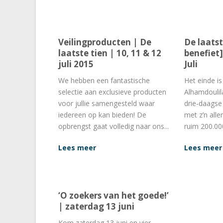
Veilingproducten | De
De laatst
laatste tien | 10, 11 & 12
benefiet]
juli 2015
Juli
We hebben een fantastische
Het einde is 
selectie aan exclusieve producten
Alhamdoulil
voor jullie samengesteld waar
drie-daagse
iedereen op kan bieden! De
met z’n alle
opbrengst gaat volledig naar ons...
ruim 200.000
Lees meer
Lees meer
‘O zoekers van het goede!’
| zaterdag 13 juni
Kom zaterdag 13 juni en vier